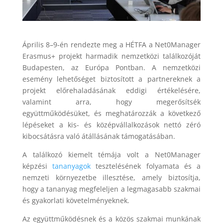
Április 8–9-én rendezte meg a HÉTFA a Net0Manager
Erasmus+ projekt harmadik nemzetközi találkozóját
Budapesten, az Európa Pontban. A nemzetközi
esemény lehetőséget biztosított a partnereknek a
projekt előrehaladásának eddigi értékelésére,
valamint arra, hogy megerősítsék
együttműködésüket, és meghatározzák a következő
lépéseket a kis- és középvállalkozások nettó zéró
kibocsátásra való átállásának támogatásában.
A találkozó kiemelt témája volt a Net0Manager
képzési
tananyagok
tesztelésének folyamata és a
nemzeti környezetbe illesztése, amely biztosítja,
hogy a tananyag megfeleljen a legmagasabb szakmai
és gyakorlati követelményeknek.
Az együttműködésnek és a közös szakmai munkának