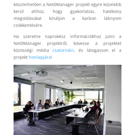
köszönhetően a Net0Manager projekt egyre közelebb
kerül ahhoz, hogy gyakorlatias, hatékony
megoldásokat kínáljon a karbon lábnyom
csökkentésére.
Ha szeretne naprakész információkhoz jutni a
Net0Manager projektről, kövesse a projektet
közösségi média
csatornáin
, és látogasson el a
projekt
honlapjára
!