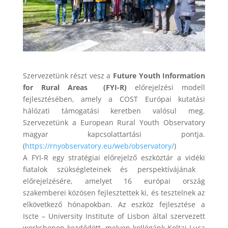
Szervezetünk részt vesz a
Future Youth Information
for Rural Areas (FYI-R)
előrejelzési modell
fejlesztésében, amely a COST Európai kutatási
hálózati támogatási keretben valósul meg.
Szervezetünk a European Rural Youth Observatory
magyar kapcsolattartási pontja.
(
https://rnyobservatory.eu/
web/observatory/
)
A FYI-R egy stratégiai előrejelző eszköztár a vidéki
fiatalok szükségleteinek és perspektívájának
előrejelzésére, amelyet 16 európai ország
szakemberei közösen fejlesztettek ki, és tesztelnek az
elkövetkező hónapokban. Az eszköz fejlesztése a
Iscte – University Institute of Lisbon által szervezett
workshopon kezdődött, melyen kollégánk Koltai Luca