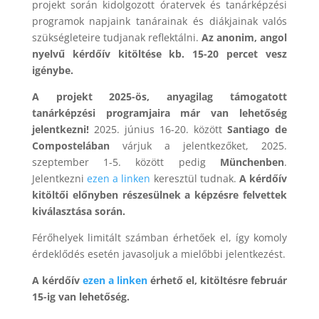
projekt során kidolgozott óratervek és tanárképzési
programok napjaink tanárainak és diákjainak valós
szükségleteire tudjanak reflektálni.
Az anonim, angol
nyelvű kérdőív kitöltése kb. 15-20 percet vesz
igénybe.
A projekt 2025-ös, anyagilag támogatott
tanárképzési programjaira már van lehetőség
jelentkezni!
2025. június 16-20. között
Santiago de
Compostelában
várjuk a jelentkezőket, 2025.
szeptember 1-5. között pedig
Münchenben
.
Jelentkezni
ezen a linken
keresztül tudnak.
A kérdőív
kitöltői előnyben részesülnek a képzésre felvettek
kiválasztása során.
Férőhelyek limitált számban érhetőek el, így komoly
érdeklődés esetén javasoljuk a mielőbbi jelentkezést.
A kérdőív
ezen a linken
érhető el, kitöltésre február
15-ig van lehetőség.