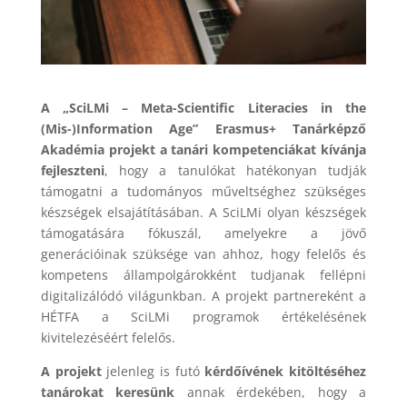
A „SciLMi – Meta-Scientific Literacies in the
(Mis-)Information Age” Erasmus+ Tanárképző
Akadémia projekt a tanári kompetenciákat kívánja
fejleszteni
, hogy a tanulókat hatékonyan tudják
támogatni a tudományos műveltséghez szükséges
készségek elsajátításában. A SciLMi olyan készségek
támogatására fókuszál, amelyekre a jövő
generációinak szüksége van ahhoz, hogy felelős és
kompetens állampolgárokként tudjanak fellépni
digitalizálódó világunkban. A projekt partnereként a
HÉTFA a SciLMi programok értékelésének
kivitelezéséért felelős.
A projekt
jelenleg is futó
kérdőívének kitöltéséhez
tanárokat keresünk
annak érdekében, hogy a