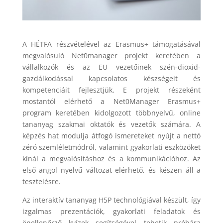
A HÉTFA részvételével az Erasmus+ támogatásával
megvalósuló Net0manager projekt keretében a
vállalkozók és az EU vezetőinek szén-dioxid-
gazdálkodással kapcsolatos készségeit és
kompetenciáit fejlesztjük. E projekt részeként
mostantól elérhető a Net0Manager Erasmus+
program keretében kidolgozott többnyelvű, online
tananyag szakmai oktatók és vezetők számára. A
képzés hat modulja átfogó ismereteket nyújt a nettó
zéró szemléletmódról, valamint gyakorlati eszközöket
kínál a megvalósításhoz és a kommunikációhoz. Az
első angol nyelvű változat elérhető, és készen áll a
tesztelésre.
Az interaktív tananyag H5P technológiával készült, így
izgalmas prezentációk, gyakorlati feladatok és
önellenőrző kvízek segítségével tehetik próbára