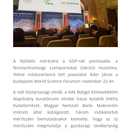
A fejlődés mérésére a GDP-nél pontosabb, a
fenntarthatósági szempontokat tükröző mutatóra,
illetve módszertanra tett javaslatot Áder János a
budapesti World Science Forumon november 22-én.
A volt köztársasági elnök, a Kék Bolygó Klímavédelmi
Alapítvány kuratóriumi elnöke hazai kutatók (Hétfa
Kutatóintézet, Magyar Nemzeti Bank, Makronóm
Intézet) által kidolgozott, három indikátorból
mérőszám bemutatásakor kiemelte, hogy az új
mérőszám megmutatja a gazdasági tevékenység