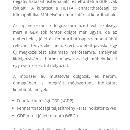
negatív hatásait (externáliák), és eltünteti a GDP „vak
foltjait.” A kutatást a HÉTFA Fenntarthatósági és
Klímapolitikai Műhelyének munkatársai koordinálták.
Az új mérőszám kidolgozására azért volt szükség,
mert a GDP sok fontos dolgot mér ugyan, de az
emberi élet, jólét és fenntarthatóság szempontjából
releváns tényezőket nem. Ezért született javaslat egy
új megközelítést alkalmazó mérőszámra, amelynek
kidolgozásán a három magyarországi műhely közel
egy éven keresztül dolgozott.
A módszer 80 mutatóval dolgozik, és három,
önmagában is integrált módszertant, indikátort
kombinál, melyek:
Fenntarthatósági GDP (sGDP)
Fenntarthatósági teljesítmény keret indikátor (SPFI)
GDP-n túli jólléti mutató (WBGI)
A három mutató együtt alkalmas a termelési