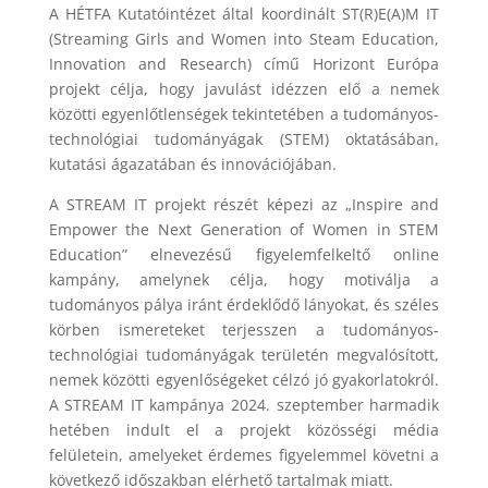
A HÉTFA Kutatóintézet által koordinált ST(R)E(A)M IT
(Streaming Girls and Women into Steam Education,
Innovation and Research) című Horizont Európa
projekt célja, hogy javulást idézzen elő a nemek
közötti egyenlőtlenségek tekintetében a tudományos-
technológiai tudományágak (STEM) oktatásában,
kutatási ágazatában és innovációjában.
A STREAM IT projekt részét képezi az „Inspire and
Empower the Next Generation of Women in STEM
Education” elnevezésű figyelemfelkeltő online
kampány, amelynek célja, hogy motiválja a
tudományos pálya iránt érdeklődő lányokat, és széles
körben ismereteket terjesszen a tudományos-
technológiai tudományágak területén megvalósított,
nemek közötti egyenlőségeket célzó jó gyakorlatokról.
A STREAM IT kampánya 2024. szeptember harmadik
hetében indult el a projekt közösségi média
felületein, amelyeket érdemes figyelemmel követni a
következő időszakban elérhető tartalmak miatt.