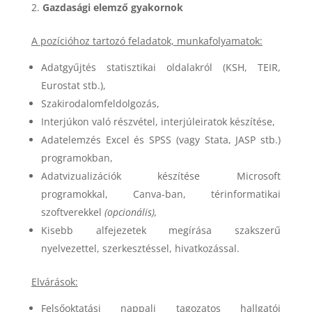
Gazdasági elemző gyakornok
A pozícióhoz tartozó feladatok, munkafolyamatok:
Adatgyűjtés statisztikai oldalakról (KSH, TEIR,
Eurostat stb.),
Szakirodalomfeldolgozás,
Interjúkon való részvétel, interjúleiratok készítése,
Adatelemzés Excel és SPSS (vagy Stata, JASP stb.)
programokban,
Adatvizualizációk készítése Microsoft
programokkal, Canva-ban, térinformatikai
szoftverekkel
(opcionális),
Kisebb alfejezetek megírása szakszerű
nyelvezettel, szerkesztéssel, hivatkozással.
Elvárások:
Felsőoktatási nappali tagozatos hallgatói