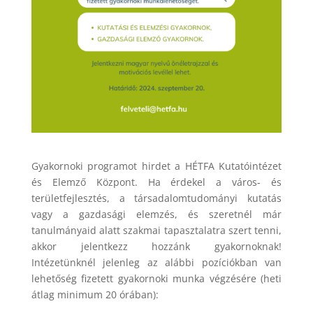
Gyakornoki programot hirdet a HÉTFA Kutatóintézet
és Elemző Központ. Ha érdekel a város- és
területfejlesztés, a társadalomtudományi kutatás
vagy a gazdasági elemzés, és szeretnél már
tanulmányaid alatt szakmai tapasztalatra szert tenni,
akkor jelentkezz hozzánk gyakornoknak!
Intézetünknél jelenleg az alábbi pozíciókban van
lehetőség fizetett gyakornoki munka végzésére (heti
átlag minimum 20 órában):