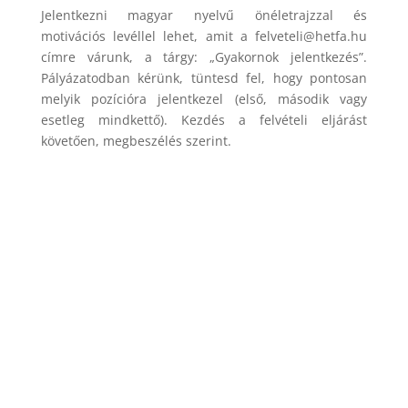
Jelentkezni magyar nyelvű önéletrajzzal és
motivációs levéllel lehet, amit a felveteli@hetfa.hu
címre várunk, a tárgy: „Gyakornok jelentkezés”.
Pályázatodban kérünk, tüntesd fel, hogy pontosan
melyik pozícióra jelentkezel (első, második vagy
esetleg mindkettő). Kezdés a felvételi eljárást
követően, megbeszélés szerint.