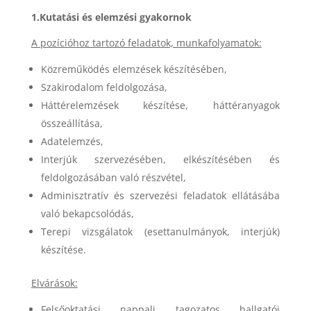
1.Kutatási és elemzési gyakornok
A pozícióhoz tartozó feladatok, munkafolyamatok:
Közreműködés elemzések készítésében,
Szakirodalom feldolgozása,
Háttérelemzések készítése, háttéranyagok
összeállítása,
Adatelemzés,
Interjúk szervezésében, elkészítésében és
feldolgozásában való részvétel,
Adminisztratív és szervezési feladatok ellátásába
való bekapcsolódás,
Terepi vizsgálatok (esettanulmányok, interjúk)
készítése.
Elvárások:
Felsőoktatási nappali tagozatos hallgatói