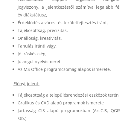
jogviszony, a jelentkezéstől számítva legalább fél
év diákstátusz,
Érdeklődés a város- és területfejlesztés iránt,
Tájékozottság, precizitás,
Önállóság, kreativitás,
Tanulás iránti vágy,
Jó íráskészség,
Jó angol nyelvismeret
Az MS Office programcsomag alapos ismerete.
Előnyt jelent:
Tájékozottság a településrendezési eszközök terén
Grafikus és CAD alapú programok ismerete
Jártasság GIS alapú programokban (ArcGIS, QGIS
stb.)