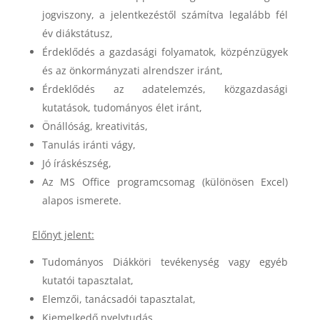
jogviszony, a jelentkezéstől számítva legalább fél
év diákstátusz,
Érdeklődés a gazdasági folyamatok, közpénzügyek
és az önkormányzati alrendszer iránt,
Érdeklődés az adatelemzés, közgazdasági
kutatások, tudományos élet iránt,
Önállóság, kreativitás,
Tanulás iránti vágy,
Jó íráskészség,
Az MS Office programcsomag (különösen Excel)
alapos ismerete.
Előnyt jelent:
Tudományos Diákköri tevékenység vagy egyéb
kutatói tapasztalat,
Elemzői, tanácsadói tapasztalat,
Kiemelkedő nyelvtudás.