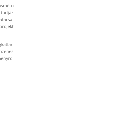
tásmérő
 tudják
atársai
projekt
gkatlan
lőzenés
ényről