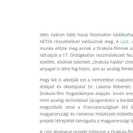
Idén nyáron több hazai fesztiválon találkoz
HÉTFA részvételével valósulnak meg. A
Lost 
munka előzte meg annak a Drakula-filmnek az
láthatjuk a 17. Ördögkatlan összművészeti fes
ezelőtti, elsőnek tekintett „Drakula halála” cí
anyagot is létre fog hozni, ami az analóg film
Hogy kik is alkotják ezt a nemzetközi csapato
diákjait és oktatójukat Dr. Lakatos Róbertet
Drakula-film forgatókönyve alapján. Innen er
mint analóg technikával újragondolni a korább
megszólaló zene a Franciaországban élő M
magyarországi és romániai művészek működtek 
projekt létrejöttét támogatta a magyarországi 
A Lost Analogue projekt túlmutat a Drakula-fi