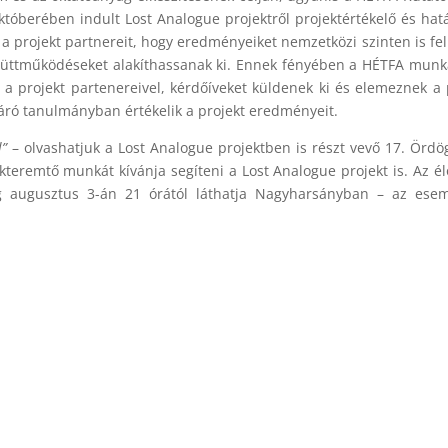
któberében indult Lost Analogue projektről projektértékelő és ha
 a projekt partnereit, hogy eredményeiket nemzetközi szinten is fel
gyüttműködéseket alakíthassanak ki. Ennek fényében a HÉTFA munk
s a projekt partenereivel, kérdőíveket küldenek ki és elemeznek a 
záró tanulmányban értékelik a projekt eredményeit.
l”
– olvashatjuk a Lost Analogue projektben is részt vevő 17. Ördö
ékteremtő munkát kívánja segíteni a Lost Analogue projekt is. Az é
ég augusztus 3-án 21 órától láthatja Nagyharsányban – az esem