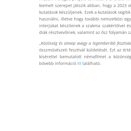
kiemelt szerepet játszik abban, hogy a 2023 o
kutatások készüljenek. Ezek a kutatások segítik
használni, illetve hogy további nemzetközi e
interjúkat készítenek a szakma szakértőivel é
diák résztvevőinek, valamint az ősz folyamán 
„
Közösség és ünnep avagy a legemberibb fesztivá
összművészeti fesztivál küldetését. Ezt az ért
kísérettel bemutatott némafilmet a közöns
bővebb információ
itt
található.