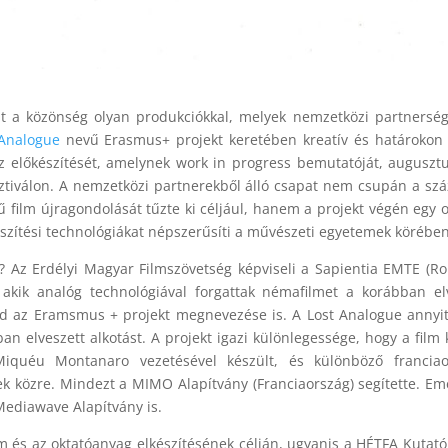
hat a közönség olyan produkciókkal, melyek nemzetközi partnersé
Analogue
nevű Erasmus+ projekt keretében kreatív és határokon 
 előkészítését, amelynek work in progress bemutatóját, auguszt
ztiválon. A nemzetközi partnerekből álló csapat nem csupán a szá
mű film újragondolását tűzte ki céljául, hanem a projekt végén egy o
készítési technológiákat népszerűsíti a művészeti egyetemek körében
t? Az Erdélyi Magyar Filmszövetség képviseli a Sapientia EMTE (R
, akik analóg technológiával forgattak némafilmet a korábban el
ed az Eramsmus + projekt megnevezése is. A Lost Analogue annyit
an elveszett alkotást. A projekt igazi különlegessége, hogy a film
iquéu Montanaro vezetésével készült, és különböző franciaor
közre. Mindezt a MIMO Alapítvány (Franciaország) segítette. Eme
Mediawave Alapítvány is.
lm és az oktatóanyag elkészítésének célján, ugyanis a HÉTFA Kutató