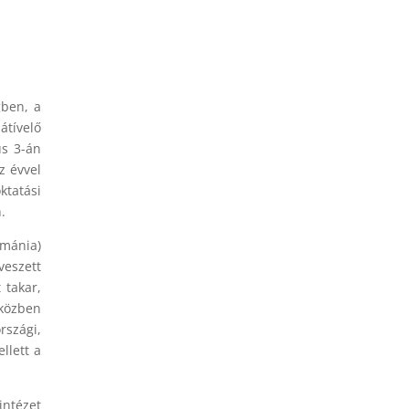
gben, a
átívelő
us 3-án
z évvel
ktatási
.
ománia)
veszett
 takar,
 közben
szági,
llett a
intézet