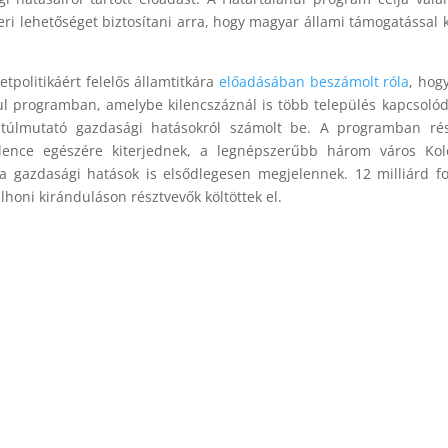
i lehetőséget biztosítani arra, hogy magyar állami támogatással 
tpolitikáért felelős államtitkára
előadásában beszámolt róla
, hog
ul programban, amelybe kilencszáznál is több település kapcsolód
 túlmutató gazdasági hatásokról számolt be. A programban rés
edence egészére kiterjednek, a legnépszerűbb három város Kolo
 gazdasági hatások is elsődlegesen megjelennek. 12 milliárd fo
ülhoni kiránduláson résztvevők költöttek el.