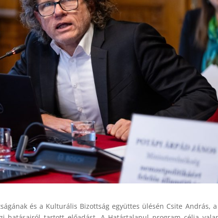
ságának és a Kulturális Bizottság együttes ülésén Csite András, 
i hatásairól tartott előadást. A Határtalanul program célja val