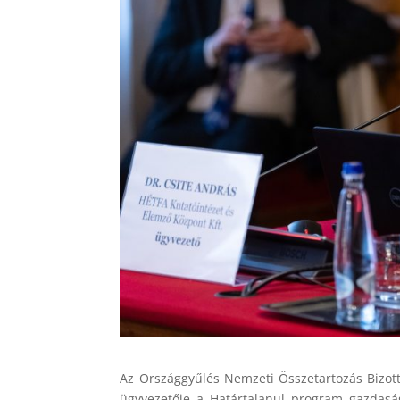
Az Országgyűlés Nemzeti Összetartozás Bizott
ügyvezetője a Határtalanul program gazdaság