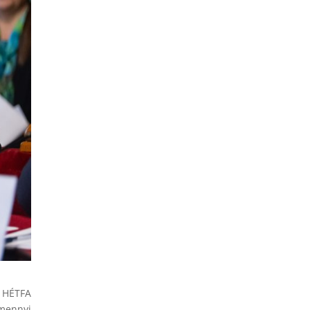
a HÉTFA
amennyi