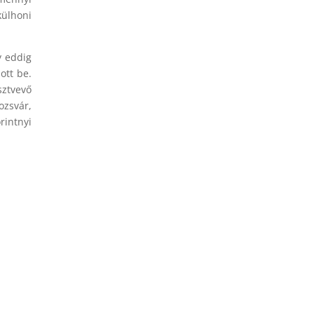
külhoni
y eddig
ott be.
ztvevő
zsvár,
rintnyi