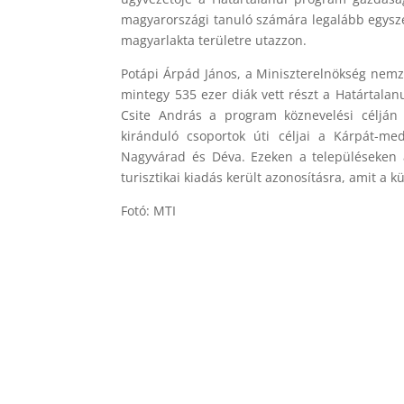
magyarországi tanuló számára legalább egyszer
magyarlakta területre utazzon.
Potápi Árpád János, a Miniszterelnökség nemze
mintegy 535 ezer diák vett részt a Határtalan
Csite András a program köznevelési célján
kiránduló csoportok úti céljai a Kárpát-m
Nagyvárad és Déva. Ezeken a településeken a
turisztikai kiadás került azonosításra, amit a k
Fotó: MTI