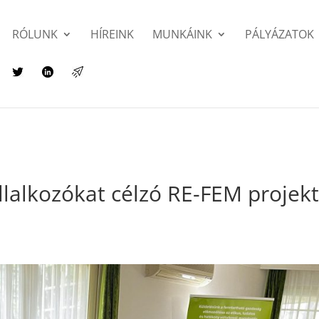
RÓLUNK
HÍREINK
MUNKÁINK
PÁLYÁZATOK
állalkozókat célzó RE-FEM projek