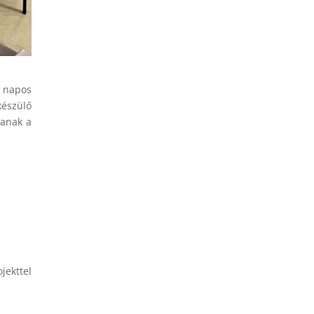
z napos
készülő
tanak a
jekttel