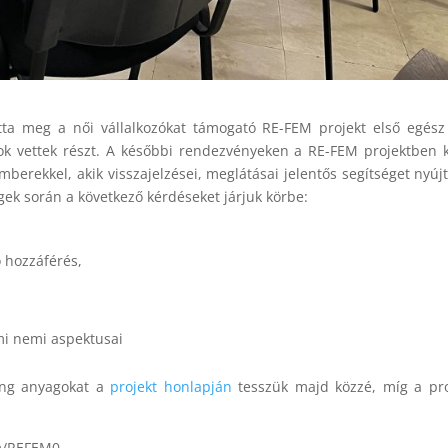
tta meg a női vállalkozókat támogató RE-FEM projekt első egés
rok vettek részt. A későbbi rendezvényeken a RE-FEM projektben 
berekkel, akik visszajelzései, meglátásai jelentős segítséget nyúj
gek során a következő kérdéseket járjuk körbe:
ó hozzáférés,
lmi nemi aspektusai
ning anyagokat a
projekt honlapján
tesszük majd közzé, míg a pro
om/REFEM0