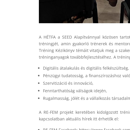
A HÉTFA a SEED Alapítvánnyal közösen tarto
tréningjét, amin gyakorló trénerek és mento
Tréning Kézikönyv témáit vitatjuk meg a szakem
tréninganyagok továbbfejlesztéséhez.
A trénin
Digitális átalakulás és digitális felkészültség,
Pénzügyi tudatosság, a finanszírozáshoz val
Szervitizáció és innováció,
Fenntarthatóság válságok idején,
Rugalmasság, jólét és a vállalkozás társada
A RE-FEM projekt keretében kidolgozott tré
kapcsolatban aktuális hírek itt érhetők el:
RE-FEM Facebook: https://www.facebook.c