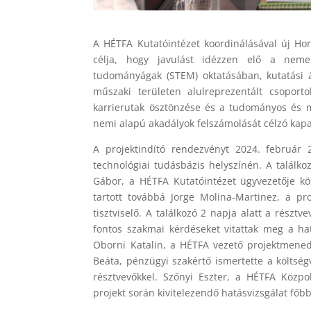
A HÉTFA Kutatóintézet koordinálásával új Hori
célja, hogy javulást idézzen elő a nemek
tudományágak (STEM) oktatásában, kutatási 
műszaki területen alulreprezentált csoporto
karrierutak ösztönzése és a tudományos és 
nemi alapú akadályok felszámolását célzó kapa
A projektindító rendezvényt 2024. február
technológiai tudásbázis helyszínén. A találko
Gábor, a HÉTFA Kutatóintézet ügyvezetője k
tartott továbbá Jorge Molina-Martinez, a proj
tisztviselő. A találkozó 2 napja alatt a résztv
fontos szakmai kérdéseket vitattak meg a ha
Oborni Katalin, a HÉTFA vezető projektmened
Beáta, pénzügyi szakértő ismertette a költség
résztvevőkkel. Szőnyi Eszter, a HÉTFA Közpol
projekt során kivitelezendő hatásvizsgálat főbb