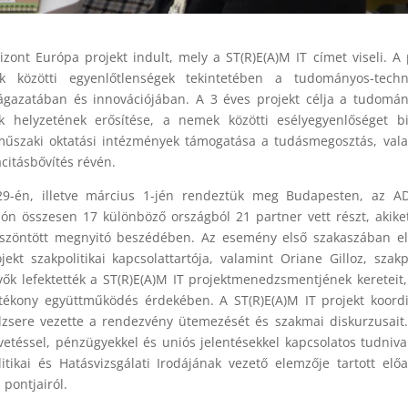
zont Európa projekt indult, mely a ST(R)E(A)M IT címet viseli. A 
 közötti egyenlőtlenségek tekintetében a tudományos-techno
ágazatában és innovációjában. A 3 éves projekt célja a tudomá
k helyzetének erősítése, a nemek közötti esélyegyenlőséget bi
műszaki oktatási intézmények támogatása a tudásmegosztás, val
citásbővítés révén.
 29-én, illetve március 1-jén rendeztük meg Budapesten, az A
zón összesen 17 különböző országból 21 partner vett részt, akike
öszöntött megnyitó beszédében. Az esemény első szakaszában e
ekt szakpolitikai kapcsolattartója, valamint Oriane Gilloz, szakpo
evők lefektették a ST(R)E(A)M IT projektmenedzsmentjének kereteit, 
tékony együttműködés érdekében. A ST(R)E(A)M IT projekt koord
zsere vezette a rendezvény ütemezését és szakmai diskurzusait
vetéssel, pénzügyekkel és uniós jelentésekkel kapcsolatos tudniva
itikai és Hatásvizsgálati Irodájának vezető elemzője tartott elő
 pontjairól.