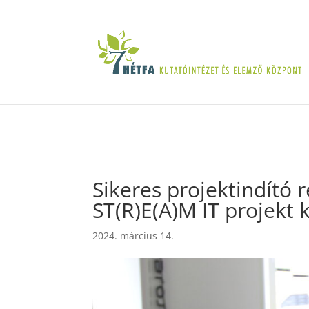
Sikeres projektindító
ST(R)E(A)M IT projekt
2024. március 14.