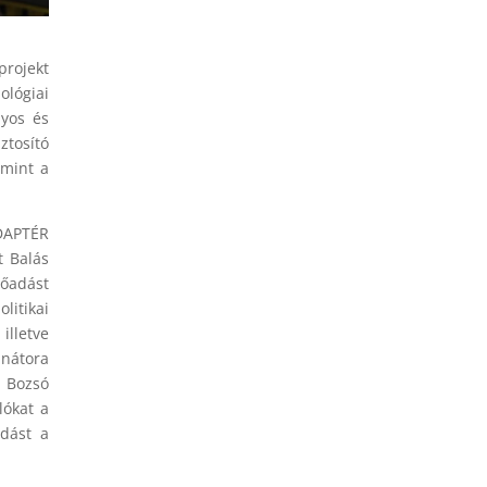
projekt
lógiai
nyos és
ztosító
amint a
DAPTÉR
t Balás
lőadást
litikai
illetve
inátora
. Bozsó
lókat a
adást a