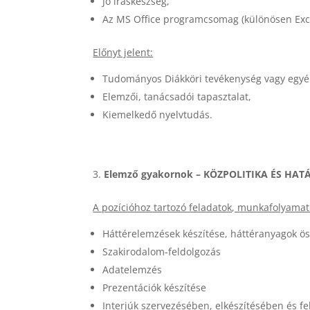
Jó íráskészség,
Az MS Office programcsomag (különösen Exce
Előnyt jelent:
Tudományos Diákköri tevékenység vagy egyéb
Elemzői, tanácsadói tapasztalat,
Kiemelkedő nyelvtudás.
Elemző gyakornok –
KÖZPOLITIKA ÉS HATÁ
A pozícióhoz tartozó feladatok, munkafolyamat
Háttérelemzések készítése, háttéranyagok ös
Szakirodalom-feldolgozás
Adatelemzés
Prezentációk készítése
Interjúk szervezésében, elkészítésében és fe