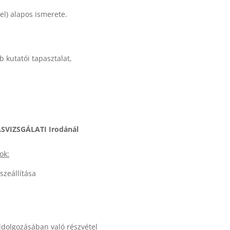
l) alapos ismerete.
 kutatói tapasztalat,
SVIZSGÁLATI Irodánál
ok:
szeállítása
ldolgozásában való részvétel