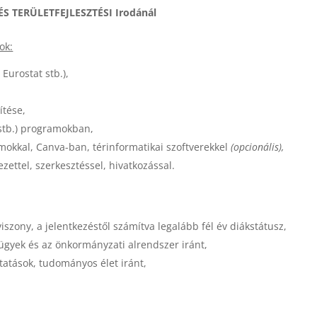
ÉS TERÜLETFEJLESZTÉSI Irodánál
ok:
 Eurostat stb.),
ítése,
 stb.) programokban,
mokkal, Canva-ban, térinformatikai szoftverekkel
(opcionális),
zettel, szerkesztéssel, hivatkozással.
viszony, a jelentkezéstől számítva legalább fél év diákstátusz,
ügyek és az önkormányzati alrendszer iránt,
atások, tudományos élet iránt,