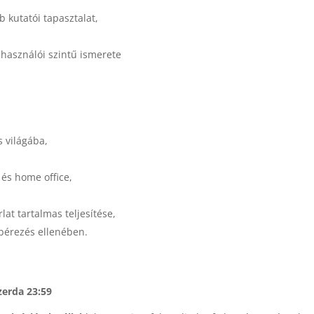
 kutatói tapasztalat,
elhasználói szintű ismerete
s világába,
 és home office,
lat tartalmas teljesítése,
 bérezés ellenében.
zerda 23:59