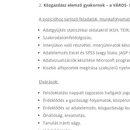
Közgazdász elemző gyakornok – a
VÁROS- 
A pozícióhoz tartozó feladatok, munkafolyamat
Adatgyűjtés statisztikai oldalakról (KSH, TEIR,
Szakirodalomfeldolgozás,
Interjúkon való részvétel, interjúleiratok kész
Adatelemzés Excel és SPSS (vagy Stata, JASP
Adatvizualizációk készítése Microsoft progra
Kisebb alfejezetek megírása szakszerű nyelve
Elvárások:
Felsőoktatási nappali tagozatos hallgatói jog
Érdeklődés a gazdasági folyamatok, közpénz
Érdeklődés az adatelemzés, közgazdasági kut
Önállóság, kreativitás,
Tanulás iránti vágy,