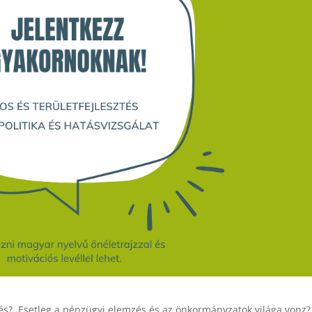
sztés? Esetleg a pénzügyi elemzés és az önkormányzatok világa vonz?