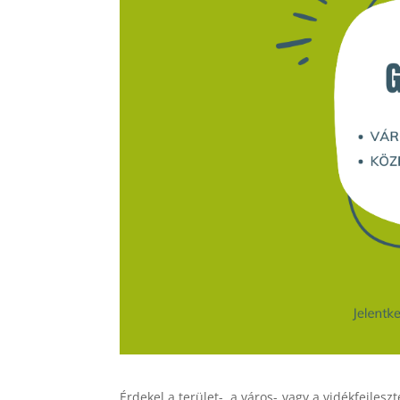
Érdekel a terület-, a város- vagy a vidékfejle