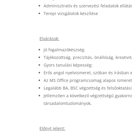
Adminisztratív és szervezési feladatok ellát
Terepi vizsgálatok készítése
Elvárások:
Jó fogalmazókészség;
Tájékozottság, precizitás, önállóság, kreativit
Gyors tanulási képesség;
Erős angol nyelvismeret, szóban és írásban 
Az MS Office programcsomag alapos ismeret
Legalább BA, BSC végzettség és felsőoktatási
Jellemzően a következő végzettségű gyakorno
társadalomtudományok,
Előnyt jelent: