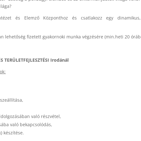
ilága?
ntézet és Elemző Központhoz és csatlakozz egy dinamikus, 
an lehetőség fizetett gyakornoki munka végzésére (min.heti 20 óráb
S TERÜLETFEJLESZTÉSI Irodánál
ok:
zeállítása,
ldolgozásában való részvétel,
ásába való bekapcsolódás,
) készítése.