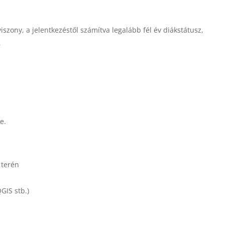
viszony, a jelentkezéstől számítva legalább fél év diákstátusz,
,
e.
 terén
GIS stb.)