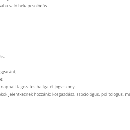
ásába való bekapcsolódás
ás;
egyaránt;
e;
 nappali tagozatos hallgatói jogviszony.
kok jelentkeznek hozzánk: közgazdász, szociológus, politológus, m