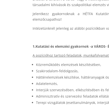
társadalmi kihívások és szakpolitikai elemzés v
Jelentkezz gyakornoknak a HÉTFA Kutatói
elemzőcsapathoz!
Intézetünknél jelenleg az alábbi pozíciókban v
1.Kutatási és elemzési gyakornok -a
VÁROS- É
A pozícióhoz tartozó feladatok, munkafolyamat
Közreműködés elemzések készítésében,
Szakirodalom-feldolgozás,
Háttérelemzések készítése, háttéranyagok öss
Adatelemzés,
Interjúk szervezésében, elkészítésében és fe
Adminisztratív és szervezési feladatok ellát
Terepi vizsgálatok (esettanulmányok, interjúk