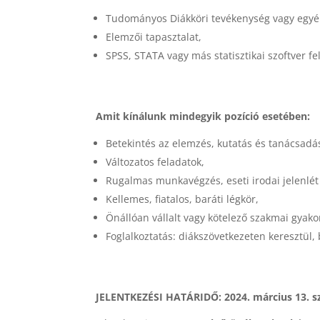
Tudományos Diákköri tevékenység vagy egyéb
Elemzői tapasztalat,
SPSS, STATA vagy más statisztikai szoftver f
Amit kínálunk mindegyik pozíció esetében:
Betekintés az elemzés, kutatás és tanácsadá
Változatos feladatok,
Rugalmas munkavégzés, eseti irodai jelenlét
Kellemes, fiatalos, baráti légkör,
Önállóan vállalt vagy kötelező szakmai gyakor
Foglalkoztatás: diákszövetkezeten keresztül,
JELENTKEZÉSI HATÁRIDŐ: 2024. március 13. s