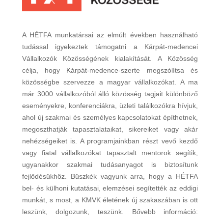
A HÉTFA munkatársai az elmúlt években használható
tudással igyekeztek támogatni a Kárpát-medencei
Vállalkozók Közösségének kialakítását. A Közösség
célja, hogy Kárpát-medence-szerte megszólítsa és
közösségbe szervezze a magyar vállalkozókat. A ma
már 3000 vállalkozóból álló közösség tagjait különböző
eseményekre, konferenciákra, üzleti találkozókra hívjuk,
ahol új szakmai és személyes kapcsolatokat építhetnek,
megoszthatják tapasztalataikat, sikereiket vagy akár
nehézségeiket is. A programjainkban részt vevő kezdő
vagy fiatal vállalkozókat tapasztalt mentorok segítik,
ugyanakkor szakmai tudásanyagot is biztosítunk
fejlődésükhöz. Büszkék vagyunk arra, hogy a HÉTFA
bel- és külhoni kutatásai, elemzései segítették az eddigi
munkát, s most, a KMVK életének új szakaszában is ott
leszünk, dolgozunk, teszünk. Bővebb információ: