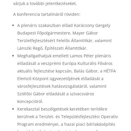
várjuk a további jelentkezéseket.
A konferencia tartalmáról röviden:
A plenáris szakaszban előad Karácsony Gergely
Budapest Főpolgármestere, Mayer Gábor
Területfejlesztésért Felelős Államtitkár, valamint
Lánszki Regő, Építészeti Államtitkár.
Meghallgathatjuk emellett Lamos Péter plenáris
előadását a veszprémi Európa Kulturális Főváros
aktuális fejlesztése kapcsán, Balás Gábor, a HÉTFA
Elemző Központ ügyvezetőjének előadását a
városfejlesztések hatásvizsgálatáról, valamint
Szöllősi Gábor előadását a szivacsváros
koncepcióról.
Kerekasztal beszélgetések keretében terítékre
kerülnek a Terület- és Településfejlesztési Operatív
Program eredményei, a hazai piaci bérlakásépítés