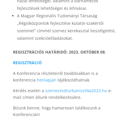
hazai lehetőségei, valamint a barnamezős
fejlesztések lehetőségei és kihívásai.
A Magyar Regionális Tudományi Társaság
„Régióközpontok fejlesztése kutatói-szakértői
szemmel” címmel szervez kerekasztal beszélgetést,
valamint szekcióelőadásokat.
REGISZTRÁCIÓS HATÁRIDŐ: 2023. OKTÓBER 08.
REGISZTRÁCIÓ
A Konferencia részleteiről továbbiakban is a
konferencia
honlapján
tájékozódhatnak.
Kérdés esetén a
szervezes@urbanisztika2023.hu
e-
mail címen állunk rendelkezésükre.
Bízunk benne, hogy hamarosan találkozunk a
Konferencián!