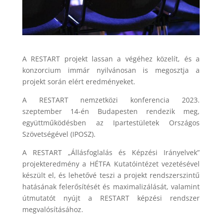
A RESTART projekt lassan a végéhez közelít, és a
konzorcium immár nyilvánosan is megosztja a
projekt során elért eredményeket.
A RESTART nemzetközi konferencia 2023.
szeptember 14-én Budapesten rendezik meg,
együttműködésben az Ipartestületek Országos
Szövetségével (IPOSZ).
A RESTART „Állásfoglalás és Képzési Irányelvek”
projekteredmény a HÉTFA Kutatóintézet vezetésével
készült el, és lehetővé teszi a projekt rendszerszintű
hatásának felerősítését és maximalizálását, valamint
útmutatót nyújt a RESTART képzési rendszer
megvalósításához.