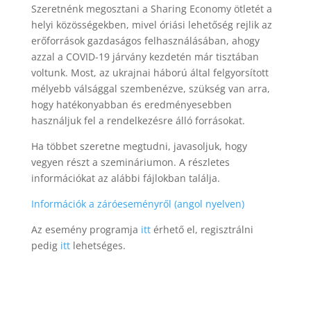
Szeretnénk megosztani a Sharing Economy ötletét a
helyi közösségekben, mivel óriási lehetőség rejlik az
erőforrások gazdaságos felhasználásában, ahogy
azzal a COVID-19 járvány kezdetén már tisztában
voltunk. Most, az ukrajnai háború által felgyorsított
mélyebb válsággal szembenézve, szükség van arra,
hogy hatékonyabban és eredményesebben
használjuk fel a rendelkezésre álló forrásokat.
Ha többet szeretne megtudni, javasoljuk, hogy
vegyen részt a szemináriumon. A részletes
információkat az alábbi fájlokban találja.
Információk a záróeseményről (angol nyelven)
Az esemény programja
itt
érhető el, regisztrálni
pedig
itt
lehetséges.