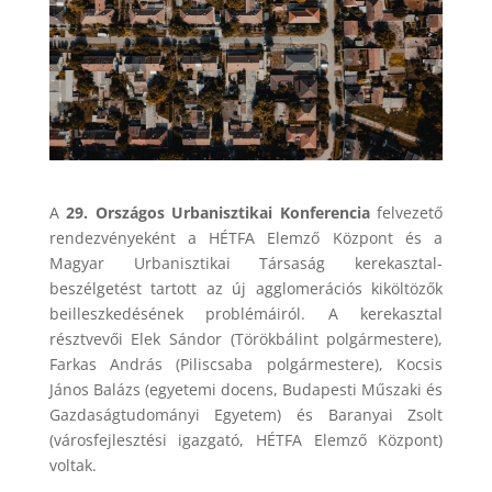
A
29. Országos Urbanisztikai Konferencia
felvezető
rendezvényeként a HÉTFA Elemző Központ és a
Magyar Urbanisztikai Társaság kerekasztal-
beszélgetést tartott az új agglomerációs kiköltözők
beilleszkedésének problémáiról. A kerekasztal
résztvevői Elek Sándor (Törökbálint polgármestere),
Farkas András (Piliscsaba polgármestere), Kocsis
János Balázs (egyetemi docens, Budapesti Műszaki és
Gazdaságtudományi Egyetem) és Baranyai Zsolt
(városfejlesztési igazgató, HÉTFA Elemző Központ)
voltak.