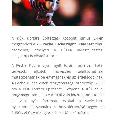
A KÉK Kortárs Építészeti Központ június 24-én
megrendezi a
73. Pecha Kucha Night Budapest
című
eseményt, amelyen a HÉTFA városfejlesztési
igazgatója is előadást tart.
A Pecha Kucha olyan nyílt fórum, amelyen fiatal
tervezők, alkotók, művészek találkozhatnak,
mutatkozhatnak be egymásnak és az érdeklődőknek.
A Pecha Kucha estek magyarországi szervezője 2006
óta a KÉK Kortárs Építészeti Központ. A KÉK célja,
hogy megteremtse a városról való közös gondolkodás
és vita nyílt fórumait, ezáltal a széleskörű
nyilvánosság számára is hozzáférhetővé tegye az
építészet és városfejlesztés kortárs kérdéseit.