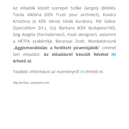
Az előadók között szerepel Szőke Gergely (BIVAK),
Torda Viktória (KÉK Trust your architect), Kovács
Krisztina (a KÉK Városi Séták kurátora, Pál Gábor
(Speciálterv Zrt.), Szij Barbara (KÉK Budapest100),
Góg Angéla (Formatervező, Food designer), valamint
a HÉTFA szakértője, Baranyai Zsolt. Munkatársunk
„
Agglomerálódás: a fordított piramisjáték
” címmel
tart előadást.
Az előadásról készült felvétel
itt
érhető el.
További információ az eseményről
itt
érhető el.
Kép forrása: unsplash.com