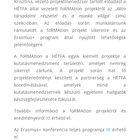
Krisztina, vezető projektmenedzser tartott előadást a
HÉTFA által vezetett foRMAtion projektről az „
Aktív
társadalmi részvétel és a munka világa
” című
szekcióban. Az előadás során munkatársunk
rámutatott a foRMAtion projekt sikereire és az
Erasmus+ program által nyújtott lehetőségek
jelentőségére.
A foRMAtion a HÉTFA egyik kiemelt projektje a
kutatásmenedzsment területén, amelyet nemrég
sikerrel zártunk. A projekt során hat fő
projekteredményt készített a partnerség a HÉTFA
koordinálásával, amelyek mind a
kutatásmenedzsernek készülő egyetemi hallgatók
készségfejlesztésére fókuszál.
További információ a foRMAtion projektről és
eredményeiről
itt
érhető el.
Az Erasmus+ konferencia teljes programja
itt
érhető
el.