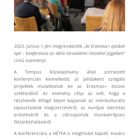
2023. június 1-jén megrendezték „
Az Erasmus+ ajtókat
nyit – konferencia az aktív társadalmi részvétel jegyében
”
című eseményt.
A Tempus Közalapítvány által szervezett
konferencián kiemelkedő, jó példaként szolgáló
projektek mutatkoztak be az Erasmus+ összes
szektorából. Az esemény célja az volt, hogy a
résztvevők átfogó képet kapjanak az interkulturális
tapasztalatok megszerzéséről, az európai identitás
erősítéséről és a célcsoportok munkaerőpiaci
felzárkóztatásáról.
A konferenciára a HÉTFA is meghívást kapott. Kovács