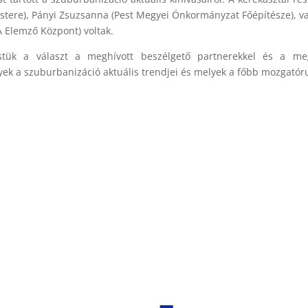
stere), Pányi Zsuzsanna (Pest Megyei Önkormányzat Főépítésze), v
A Elemző Központ) voltak.
stük a választ a meghívott beszélgető partnerekkel és a meg
yek a szuburbanizáció aktuális trendjei és melyek a főbb mozgatór