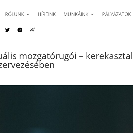
RÓLUNK
HÍREINK
MUNKÁINK
PÁLYÁZATOK
uális mozgatórugói – kerekaszta
szervezésében