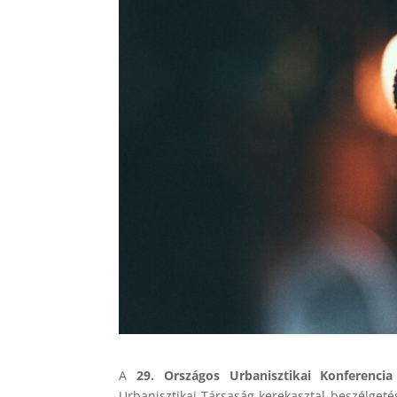
A
29. Országos Urbanisztikai Konferencia
Urbanisztikai Társaság kerekasztal beszélgetést