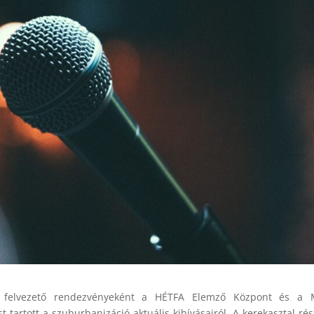
felvezető rendezvényeként a HÉTFA Elemző Központ és a 
 tartott a szuburbanizáció aktuális kihívásairól. A kerekasztal rés