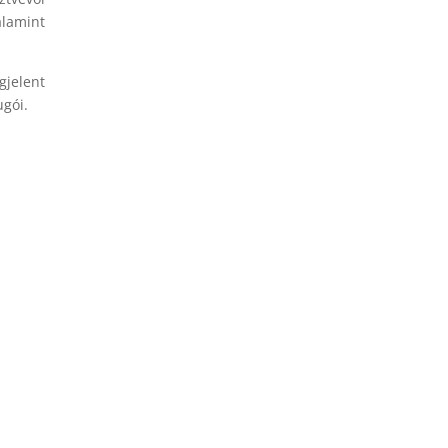
alamint
jelent
ugói.