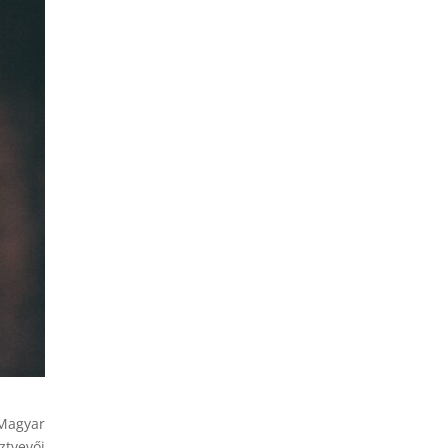
Magyar
ztvevői