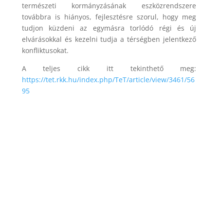
természeti kormányzásának eszközrendszere
továbbra is hiányos, fejlesztésre szorul, hogy meg
tudjon küzdeni az egymásra torlódó régi és új
elvárásokkal és kezelni tudja a térségben jelentkező
konfliktusokat.
A teljes cikk itt tekinthető meg:
https://tet.rkk.hu/index.php/TeT/article/view/3461/56
95