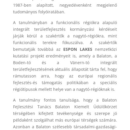
1987-ben alapított, negyedévenként megjelenő
tudományos folyóiratában.
A tanulmányban a funkcionális régiókra alapuló
integrált területfejlesztés kormányzási kérdéseit
járják körül a szakértők a nagytó-régiókra, mint
funkcionális terekre fókuszálva. A szakértők
bemutatják továbbá az
ESPON LAKES
nemzetközi
kutatási projekt eredményeit is, amely a Balaton, a
Boden-tó és a Vänern-tó integrált
területfejlesztésének aktuális állapotát tárta fel, hogy
rámutasson arra, hogy az európai regionális
fejlesztés-és támogatás politikában a speciális
régiótípusok mellett helye van a nagytó-régióknak is.
A tanulmány fontos tanulsága, hogy a Balaton
Fejlesztési Tanács Balaton Kiemelt Üdülőkörzet
térségében kifejtett tevékenysége és szerepe jó
példaként szolgálhat más európai térségek számára.
Azonban a Balaton szélesebb társadalmi-gazdasági-