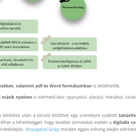
ozatban, valamint pdf és Word formátumban
is letölthetők.
5 másik nyelven
is elérhető lesz: spanyolul, olaszul, horvátul, szlov
 kitöltése után a tanuló letölthet egy személyre szabott
tanúsít
ó élhet a lehetőséggel, hogy további útmutatás esetén a
digitalis c
 érdeklődjön.
Visszajelző űrlap
minden egyes tréning elején elérhet