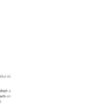
ákul és
ványt
a
oach
-on
ő.