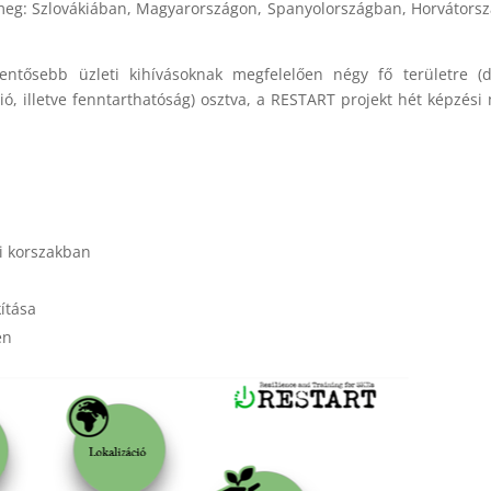
 meg: Szlovákiában, Magyarországon, Spanyolországban, Horvátors
entősebb üzleti kihívásoknak megfelelően négy fő területre (di
áció, illetve fenntarthatóság) osztva, a RESTART projekt hét képzési
i korszakban
kítása
en