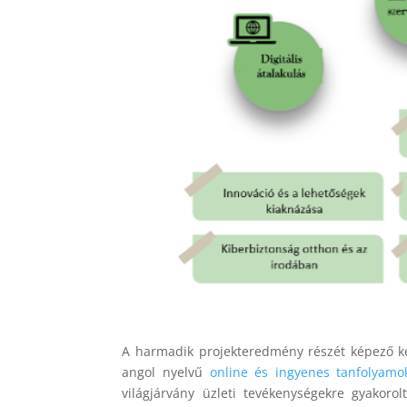
A harmadik projekteredmény részét képező ké
angol nyelvű
online és ingyenes tanfolyamo
világjárvány üzleti tevékenységekre gyakorol