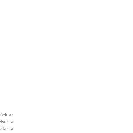
tőek az
lyek a
tatás a