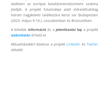
alakítani az európai kutatásmenedzsment szakma
jövőjét. A projekt futamideje alatt előreláthatólag
három nagyköveti találkozóra kerül sor Budapesten
(2023. május 9-10.), Lisszabonban és Brüsszelben.
A bővebb
információ
és a
jelentkezési lap
a projekt
weboldalán
érhető el.
Aktualitásokért kövesse a projekt
LinkedIn
és
Twitter
oldalát!