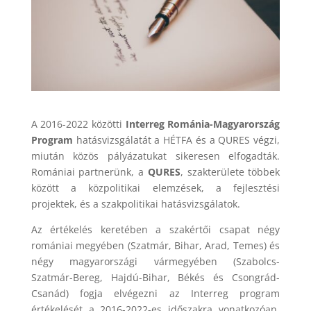
A 2016-2022 közötti
Interreg Románia-Magyarország
Program
hatásvizsgálatát a HÉTFA és a QURES végzi,
miután közös pályázatukat sikeresen elfogadták.
Romániai partnerünk, a
QURES
, szakterülete többek
között a közpolitikai elemzések, a fejlesztési
projektek, és a szakpolitikai hatásvizsgálatok.
Az értékelés keretében a szakértői csapat négy
romániai megyében (Szatmár, Bihar, Arad, Temes) és
négy magyarországi vármegyében (Szabolcs-
Szatmár-Bereg, Hajdú-Bihar, Békés és Csongrád-
Csanád) fogja elvégezni az Interreg program
értékelését a 2016-2022-es időszakra vonatkozóan.