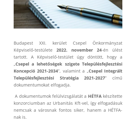
Budapest XXI. kerület Csepel Önkormányzat
Képviselő-testülete
2022. november 24
-én ülést
tartott. A Képviselő-testület úgy döntött, hogy a
„
Csepel a lehetőségek szigete Településfejlesztési
Koncepció 2021-2034
”, valamint a „
Csepel Integrált
Településfejlesztési Stratégia 2021-2027
” című
dokumentumokat elfogadja.
A dokumentumok felülvizsgálatát a
HÉTFA
készítette
konzorciumban az Urbanitás Kft-vel, így elfogadásuk
nemcsak a városnak fontos siker, hanem a HÉTFA-
nak is.