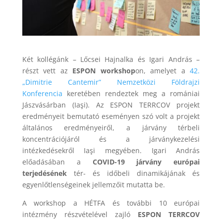
Két kollégánk – Lőcsei Hajnalka és Igari András –
részt vett az
ESPON workshop
on, amelyet a
42.
„Dimitrie Cantemir” Nemzetközi Földrajzi
Konferencia
keretében rendeztek meg a romániai
Jászvásárban (Iaşi). Az ESPON TERRCOV projekt
eredményeit bemutató eseményen szó volt a projekt
általános eredményeiről, a járvány térbeli
koncentrációjáról és a járványkezelési
intézkedésekről Iaşi megyében. Igari András
előadásában a
COVID-19 járvány európai
terjedésének
tér- és időbeli dinamikájának és
egyenlőtlenségeinek jellemzőit mutatta be.
A workshop a HÉTFA és további 10 európai
intézmény részvételével zajló
ESPON TERRCOV