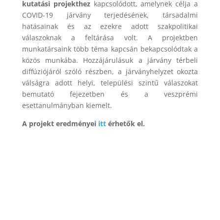
kutatási projekthez
kapcsolódott, amelynek célja a
COVID-19 járvány terjedésének, társadalmi
hatásainak és az ezekre adott szakpolitikai
válaszoknak a feltárása volt. A projektben
munkatársaink több téma kapcsán bekapcsolódtak a
közös munkába. Hozzájárulásuk a járvány térbeli
diffúziójáról szóló részben, a járványhelyzet okozta
válságra adott helyi, települési szintű válaszokat
bemutató fejezetben és a veszprémi
esettanulmányban kiemelt.
A projekt eredményei
itt
érhetők el.