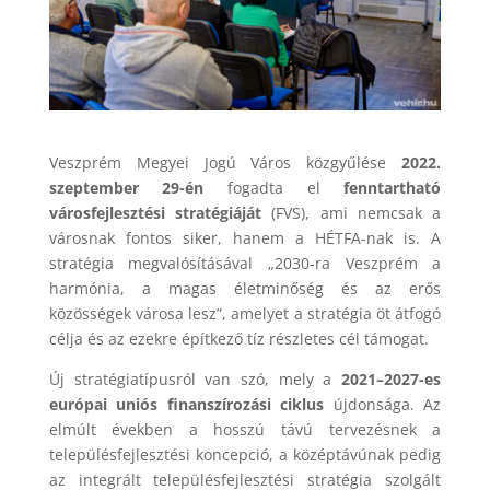
Veszprém Megyei Jogú Város közgyűlése
2022.
szeptember 29-én
fogadta el
fenntartható
városfejlesztési stratégiáját
(FVS), ami nemcsak a
városnak fontos siker, hanem a HÉTFA-nak is. A
stratégia megvalósításával „2030-ra Veszprém a
harmónia, a magas életminőség és az erős
közösségek városa lesz”, amelyet a stratégia öt átfogó
célja és az ezekre építkező tíz részletes cél támogat.
Új stratégiatípusról van szó, mely a
2021–2027-es
európai uniós finanszírozási ciklus
újdonsága. Az
elmúlt években a hosszú távú tervezésnek a
településfejlesztési koncepció, a középtávúnak pedig
az integrált településfejlesztési stratégia szolgált