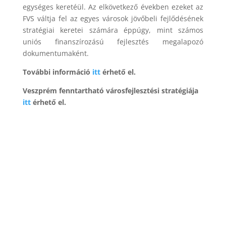
egységes keretéül. Az elkövetkező években ezeket az
FVS váltja fel az egyes városok jövőbeli fejlődésének
stratégiai keretei számára éppúgy, mint számos
uniós finanszírozású fejlesztés megalapozó
dokumentumaként.
További információ
itt
érhető el.
Veszprém fenntartható városfejlesztési stratégiája
itt
érhető el.