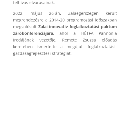
felhívás elvárásainak.
2022. május 26-án, Zalaegerszegen került
megrendezésre a 2014-20 programozási időszakban
megvalósult
Zalai innovatív foglalkoztatási paktum
zárókonferenciájára
, ahol a HÉTFA Pannónia
Irodájának vezetője, Remete Zsuzsa előadás
keretében ismertette a megújult foglalkoztatási-
gazdaságfejlesztési stratégiát.