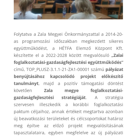
Folytatva a Zala Megyei Önkormányzattal a 2014-20-
as programozási időszakban megkezdett sikeres
együttműködést, a HÉTFA Elemző Központ Kft.
készítette el a 2022-2028 között megvalósuló
„Zalai
foglalkoztatási-gazdaságfejlesztési együttműködés”
című, TOP_PLUSZ-3.1.1-21-ZA1-00001 számú
pályázat
benyújtásához kapcsolódó
projekt előkészítő
tanulmányt
, majd a pozitív támogatási döntést
követően
Zala megye foglalkoztatási-
gazdaságfejlesztési stratégiáját
. A stratégia
szervesen illeszkedik a korábbi foglalkoztatási
paktum céljaihoz, annak értékeit megtartva azonban
új beavatkozási területeket és célcsoportokat határoz
meg építve az előző projekt megvalósításának
tapasztalataira, egyben megfelelve az új pályázati