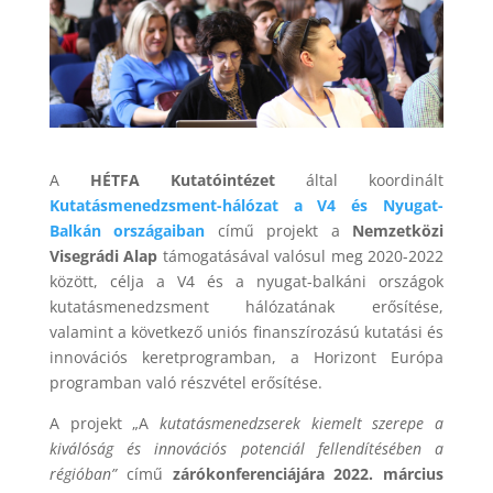
A
HÉTFA Kutatóintézet
által koordinált
Kutatásmenedzsment-hálózat a V4 és Nyugat-
Balkán országaiban
című projekt a
Nemzetközi
Visegrádi Alap
támogatásával valósul meg 2020-2022
között, célja a V4 és a nyugat-balkáni országok
kutatásmenedzsment hálózatának erősítése,
valamint a következő uniós finanszírozású kutatási és
innovációs keretprogramban, a Horizont Európa
programban való részvétel erősítése.
A projekt „A
kutatásmenedzserek kiemelt szerepe a
kiválóság és innovációs potenciál fellendítésében a
régióban”
című
zárókonferenciájára 2022. március