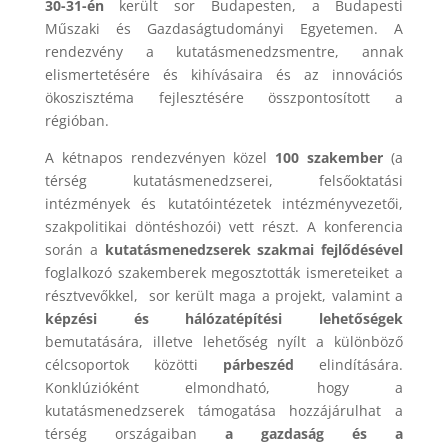
30-31-én
került sor Budapesten, a Budapesti
Műszaki és Gazdaságtudományi Egyetemen. A
rendezvény a kutatásmenedzsmentre, annak
elismertetésére és kihívásaira és az innovációs
ökoszisztéma fejlesztésére összpontosított a
régióban.
A kétnapos rendezvényen közel
100 szakember
(a
térség kutatásmenedzserei, felsőoktatási
intézmények és kutatóintézetek intézményvezetői,
szakpolitikai döntéshozói) vett részt. A konferencia
során a
kutatásmenedzserek szakmai fejlődésével
foglalkozó szakemberek megosztották ismereteiket a
résztvevőkkel, sor került maga a projekt, valamint a
képzési és hálózatépítési lehetőségek
bemutatására, illetve lehetőség nyílt a különböző
célcsoportok közötti
párbeszéd
elindítására.
Konklúzióként elmondható, hogy a
kutatásmenedzserek támogatása hozzájárulhat a
térség országaiban
a gazdaság és a