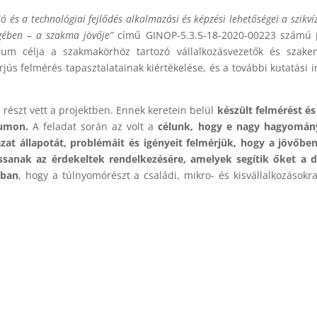
ció és a technológiai fejlődés alkalmazási és képzési lehetőségei a szikví
égében – a szakma jövője”
című GINOP-5.3.5-18-2020-00223 számú 
rum célja a szakmakörhöz tartozó vállalkozásvezetők és szake
ús felmérés tapasztalatainak kiértékelése, és a további kutatási i
 részt vett a projektben. Ennek keretein belül
készült felmérést é
rumon.
A feladat során az volt a
célunk, hogy e nagy hagyomán
zat állapotát, problémáit és igényeit felmérjük, hogy a jövőbe
sanak az érdekeltek rendelkezésére, amelyek segítik őket a di
sban
, hogy a túlnyomórészt a családi, mikro- és kisvállalkozásokr