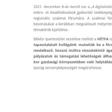
2021. december 8-án került sor a
„A digitalizá
mikro- és kisvállalkozások gyakorlati tevékenys
regionális szakmai fórumára. A szakmai fó
bevonásával a korábban megvalósult mélyinterj
témakörök kijelölése.
Békési Ipartestület vezetése mellett a
HÉTFA
is
tapasztalatait kollégáink mutatták be a fó
rendelkező, hosszú múltra visszatekintő ága
pályázatok és támogatási lehetőségek állhas
kor gazdasági környezetében való helytállá
iparág versenyképességét megőrizhesse.