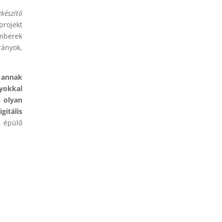
zkészítő
projekt
mberek
rányok,
s annak
yokkal
n olyan
gitális
a épülő