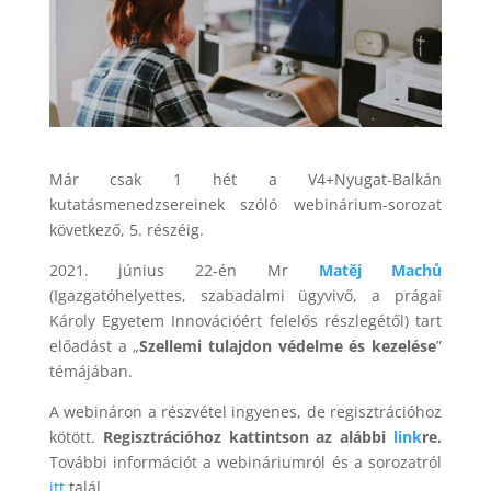
Már csak 1 hét a V4+Nyugat-Balkán
kutatásmenedzsereinek szóló webinárium-sorozat
következő, 5. részéig.
2021. június 22-én Mr
Matěj Machů
(Igazgatóhelyettes, szabadalmi ügyvivő, a prágai
Károly Egyetem Innovációért felelős részlegétől) tart
előadást a „
Szellemi tulajdon védelme és kezelése
”
témájában.
A webináron a részvétel ingyenes, de regisztrációhoz
kötött.
Regisztrációhoz kattintson az alábbi
link
re.
További információt a webináriumról és a sorozatról
itt
talál.