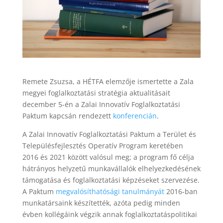
Remete Zsuzsa, a HÉTFA elemzője ismertette a Zala
megyei foglalkoztatási stratégia aktualitásait
december 5-én a Zalai Innovatív Foglalkoztatási
Paktum kapcsán rendezett
konferencián
.
A Zalai Innovatív Foglalkoztatási Paktum a Terület és
Településfejlesztés Operatív Program keretében
2016 és 2021 között valósul meg; a program fő célja
hátrányos helyzetű munkavállalók elhelyezkedésének
támogatása és foglalkoztatási képzéseket szervezése.
A Paktum
megvalósíthatósági tanulmányát
2016-ban
munkatársaink készítették, azóta pedig minden
évben kollégáink végzik annak foglalkoztatáspolitikai