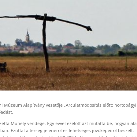
mi Múzeum Alapítvány vezetője „Arculatmódosítás előtt: hortobágyi
őadást.
étfa Műhely vendége. Egy évvel ezelőtt azt mutatta be, hogyan ala
an. Ezúttal a térség jelenéről és lehetséges jövőképeiről beszélt.