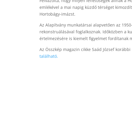
Felvázolta, hogy milyen lehetőségek állnak a Ho
emlékével a mai napig küzdő térséget kimozdít
Hortobágy-imázst.
Az Alapítvány munkatársai alapvetően az 1950-
rekonstruálásával foglalkoznak. Időközben a ku
értelmezésére is kiemelt figyelmet fordítanak
Az Összkép magazin cikke Saád József korábbi
található.