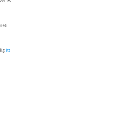
vel és
neti
edig
itt