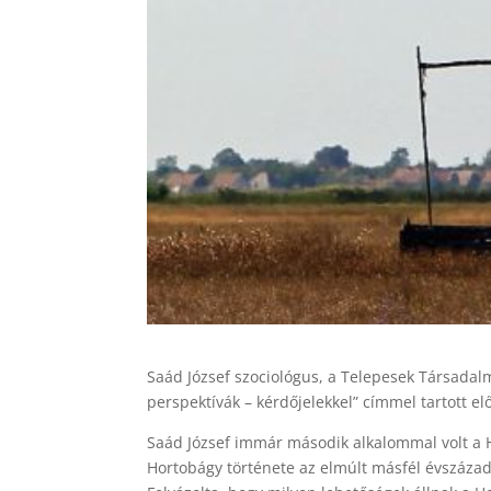
Saád József szociológus, a Telepesek Társadal
perspektívák – kérdőjelekkel” címmel tartott el
Saád József immár második alkalommal volt a H
Hortobágy története az elmúlt másfél évszázadb