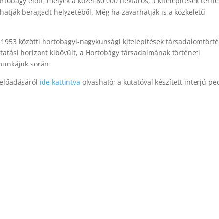
rtobágy előtt, melyek a közel 80 000 hektáros, a kitelepítések terhé
hatják beragadt helyzetéből. Még ha zavarhatják is a közkeletű
1953 közötti hortobágyi-nagykunsági kitelepítések társadalomtörté
tatási horizont kibővült, a Hortobágy társadalmának történeti
 munkájuk során.
 előadásáról
ide kattintva
olvasható; a kutatóval készített interjú p