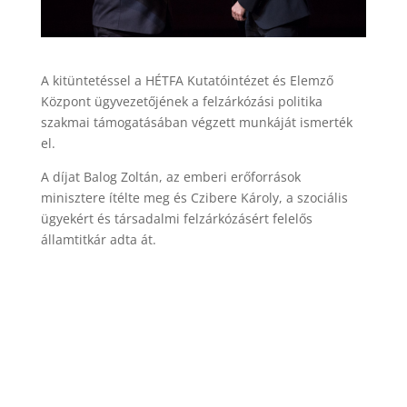
A kitüntetéssel a HÉTFA Kutatóintézet és Elemző
Központ ügyvezetőjének a felzárkózási politika
szakmai támogatásában végzett munkáját ismerték
el.
A díjat Balog Zoltán, az emberi erőforrások
minisztere ítélte meg és Czibere Károly, a szociális
ügyekért és társadalmi felzárkózásért felelős
államtitkár adta át.