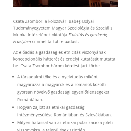
Csata Zsombor, a kolozsvári Babeş-Bolyai
Tudományegyetem Magyar Szociológia és Szociális
Munka Intézetének oktatója
Etnicitás és gazdaság
Erdélyben
címmel tartott előadást.
Az előadás a gazdaság és etnicitás viszonyának
koncepcionális hátterét és erdélyi kutatását mutatta
be. Csata Zsombor három kérdést járt körbe.
A társadalmi tőke és a nyelvtudás miként
magyarázza a magyarok és a románok közötti
gyorsan növekvő gazdasági egyenlőtlenségeket
Romániában.
Hogyan zajlott az etnikai gazdaság
intézményesülése Romániában és Szlovákiában.
Milyen hatással van az etnikai polarizáció a jóléti
viszonyokra, a települések szintjén.