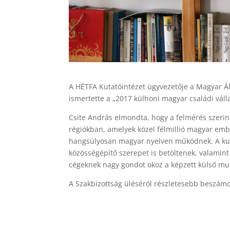
A HÉTFA Kutatóintézet ügyvezetője a Magyar Á
ismertette a „2017 külhoni magyar családi vál
Csite András elmondta, hogy a felmérés szerin
régiókban, amelyek közel félmillió magyar emb
hangsúlyosan magyar nyelven működnek. A kutat
közösségépítő szerepet is betöltenek, valamint
cégeknek nagy gondot okoz a képzett külső mu
A Szakbizottság üléséról részletesebb beszámo