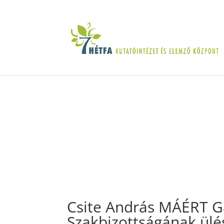
Csite András MÁÉRT G
Szakbizottságának ülé