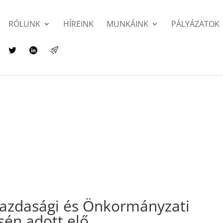
RÓLUNK
HÍREINK
MUNKÁINK
PÁLYÁZATOK
azdasági és Önkormányzati
sén adott elő