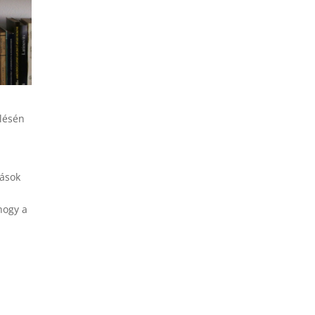
ülésén
zások
hogy a