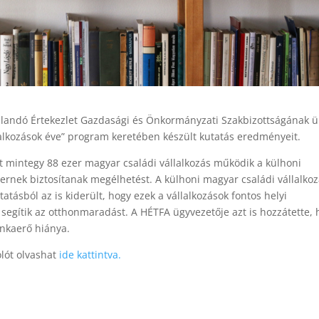
llandó Értekezlet Gazdasági és Önkormányzati Szakbizottságának 
lalkozások éve” program keretében készült kutatás eredményeit.
t mintegy 88 ezer magyar családi vállalkozás működik a külhoni
ernek biztosítanak megélhetést. A külhoni magyar családi vállalko
ásból az is kiderült, hogy ezek a vállalkozások fontos helyi
 segítik az otthonmaradást. A HÉTFA ügyvezetője azt is hozzátette, 
nkaerő hiánya.
lót olvashat
ide kattintva.