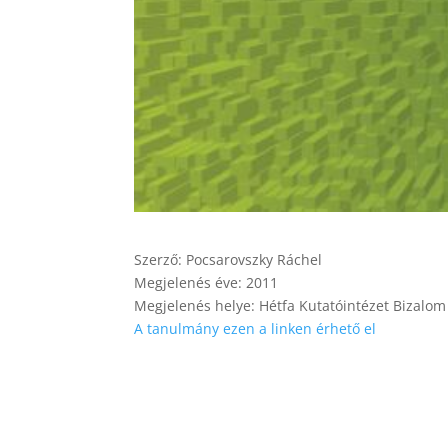
Szerző: Pocsarovszky Ráchel
Megjelenés éve: 2011
Megjelenés helye: Hétfa Kutatóintézet Bizalom 
A tanulmány ezen a linken érhető el