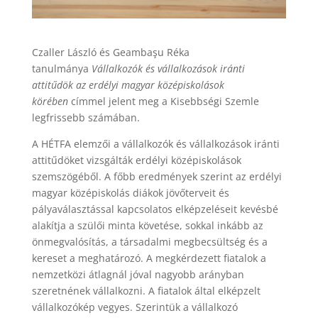
Czaller László és Geambaşu Réka
tanulmánya
Vállalkozók és vállalkozások iránti
attitűdök az erdélyi magyar középiskolások
körében
címmel jelent meg a Kisebbségi Szemle
legfrissebb számában.
A HÉTFA elemzői a vállalkozók és vállalkozások iránti
attitűdöket vizsgálták erdélyi középiskolások
szemszögéből. A főbb eredmények szerint az erdélyi
magyar középiskolás diákok jövőterveit és
pályaválasztással kapcsolatos elképzeléseit kevésbé
alakítja a szülői minta követése, sokkal inkább az
önmegvalósítás, a társadalmi megbecsültség és a
kereset a meghatározó. A megkérdezett fiatalok a
nemzetközi átlagnál jóval nagyobb arányban
szeretnének vállalkozni. A fiatalok által elképzelt
vállalkozókép vegyes. Szerintük a vállalkozó