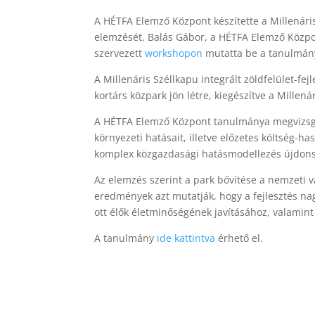
A HÉTFA Elemző Központ készítette a Millenáris
elemzését. Balás Gábor, a HÉTFA Elemző Közpo
szervezett
workshopon
mutatta be a tanulmán
A Millenáris Széllkapu integrált zöldfelület-f
kortárs közpark jön létre, kiegészítve a Millen
A HÉTFA Elemző Központ tanulmánya megvizsgál
környezeti hatásait, illetve előzetes költség-ha
komplex közgazdasági hatásmodellezés újdonsá
Az elemzés szerint a park bővítése a nemzeti
eredmények azt mutatják, hogy a fejlesztés na
ott élők életminőségének javításához, valamint
A tanulmány
ide kattintva
érhető el.