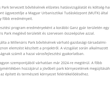
 Park tervezett bővítésének előzetes hatásvizsgálatát és költség-h
nt ügyvezetője a Magyar Urbanisztikai Tudásközpont (MUTK) által
y főbb eredményeit.
ejlesztési program eredményeként a korábbi Ganz gyár területén egy
áris Park meglévő területét és szervesen összeépülve azzal.
ta a Millenáris Park bővítésének várható gazdasági-társadalmi-
sznon elemzést készített a projektről. A vizsgálat során alkalmazott
gnak számít a hazai városfejlesztési gyakorlatban.
 vagyon szempontjából várhatóan már 2024-re megtérül. A főbb
gymértékben hozzájárul a jövőbeli park környezetének megújításáh
 az épített és természeti környezet felértékelődéséhez.