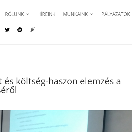
RÓLUNK
HÍREINK
MUNKÁINK
PÁLYÁZATOK
t és költség-haszon elemzés a
séről