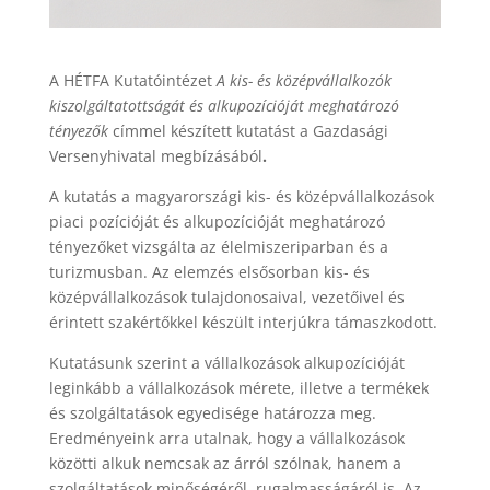
A HÉTFA Kutatóintézet
A kis- és középvállalkozók
kiszolgáltatottságát és alkupozícióját meghatározó
tényezők
címmel készített kutatást a Gazdasági
Versenyhivatal megbízásából
.
A kutatás a magyarországi kis- és középvállalkozások
piaci pozícióját és alkupozícióját meghatározó
tényezőket vizsgálta az élelmiszeriparban és a
turizmusban. Az elemzés elsősorban kis- és
középvállalkozások tulajdonosaival, vezetőivel és
érintett szakértőkkel készült interjúkra támaszkodott.
Kutatásunk szerint a vállalkozások alkupozícióját
leginkább a vállalkozások mérete, illetve a termékek
és szolgáltatások egyedisége határozza meg.
Eredményeink arra utalnak, hogy a vállalkozások
közötti alkuk nemcsak az árról szólnak, hanem a
szolgáltatások minőségéről, rugalmasságáról is. Az