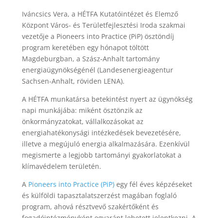
Iváncsics Vera, a HÉTFA Kutatóintézet és Elemző
Központ Város- és Területfejlesztési Iroda szakmai
vezetője a Pioneers into Practice (PiP) ösztöndíj
program keretében egy hónapot töltött
Magdeburgban, a Szász-Anhalt tartomány
energiaügynökségénél (Landesenergieagentur
Sachsen-Anhalt, röviden LENA).
A HÉTFA munkatársa betekintést nyert az ügynökség
napi munkájába: miként ösztönzik az
önkormányzatokat, vállalkozásokat az
energiahatékonysági intézkedések bevezetésére,
illetve a megújuló energia alkalmazására. Ezenkívül
megismerte a legjobb tartományi gyakorlatokat a
klímavédelem területén.
A
Pioneers into Practice (PiP)
egy fél éves képzéseket
és külföldi tapasztalatszerzést magában foglaló
program, ahová résztvevő szakértőként és
fogadóintézményként egyaránt lehetett jelentkezni. A