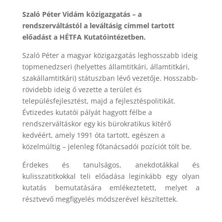
Szaló Péter Vidám közigazgatás – a
rendszerváltástól a leváltásig címmel tartott
előadást a HÉTFA Kutatóintézetben.
Szaló Péter a magyar közigazgatás leghosszabb ideig
topmenedzseri (helyettes államtitkári, államtitkári,
szakállamtitkári) státuszban lévő vezetője. Hosszabb-
rövidebb ideig ő vezette a terület és
településfejlesztést, majd a fejlesztéspolitikát.
Évtizedes kutatói pályát hagyott félbe a
rendszerváltáskor egy kis bürokratikus kitérő
kedvéért, amely 1991 óta tartott, egészen a
közelmúltig – jelenleg főtanácsadói pozíciót tölt be.
Érdekes és tanulságos, anekdotákkal és
kulisszatitkokkal teli előadása leginkább egy olyan
kutatás bemutatására emlékeztetett, melyet a
résztvevő megfigyelés módszerével készítettek.