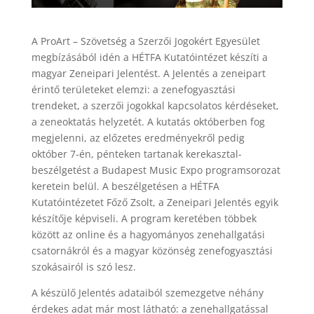
A ProArt – Szövetség a Szerzői Jogokért Egyesület
megbízásából idén a HÉTFA Kutatóintézet készíti a
magyar Zeneipari Jelentést. A Jelentés a zeneipart
érintő területeket elemzi: a zenefogyasztási
trendeket, a szerzői jogokkal kapcsolatos kérdéseket,
a zeneoktatás helyzetét. A kutatás októberben fog
megjelenni, az előzetes eredményekről pedig
október 7-én, pénteken tartanak kerekasztal-
beszélgetést a Budapest Music Expo programsorozat
keretein belül. A beszélgetésen a HÉTFA
Kutatóintézetet Főző Zsolt, a Zeneipari Jelentés egyik
készítője képviseli. A program keretében többek
között az online és a hagyományos zenehallgatási
csatornákról és a magyar közönség zenefogyasztási
szokásairól is szó lesz.
A készülő Jelentés adataiból szemezgetve néhány
érdekes adat már most látható: a zenehallgatással