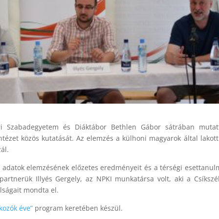
ri Szabadegyetem és Diáktábor Bethlen Gábor sátrában mutat
ntézet közös kutatását. Az elemzés a külhoni magyarok által lakott
ál.
kai adatok elemzésének előzetes eredményeit és a térségi esettanu
tőpartnerük Illyés Gergely, az NPKI munkatársa volt, aki a Csíkszé
lságait mondta el.
lkozók éve”
program keretében készül.