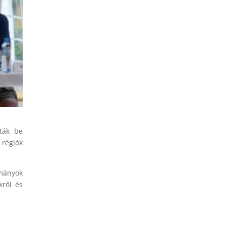
ták be
 régiók
lmányok
kről és