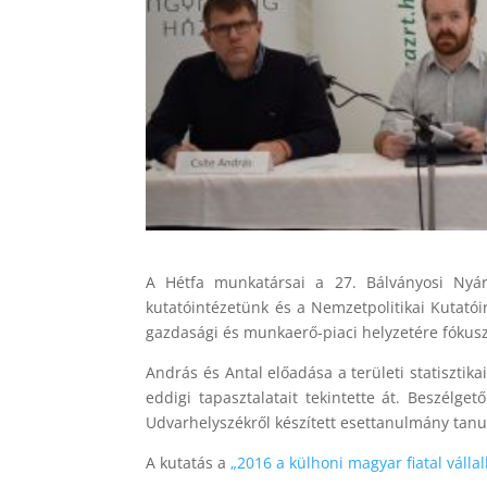
A Hétfa munkatársai a 27. Bálványosi Nyá
kutatóintézetünk és a Nemzetpolitikai Kutatói
gazdasági és munkaerő-piaci helyzetére fókusz
András és Antal előadása a területi statiszti
eddigi tapasztalatait tekintette át. Beszélge
Udvarhelyszékről készített esettanulmány tanu
A kutatás a
„2016 a külhoni magyar fiatal válla