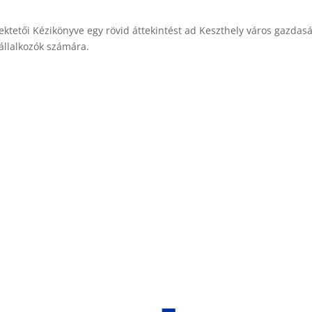
fektetői Kézikönyve egy rövid áttekintést ad Keszthely város gazdas
vállalkozók számára.