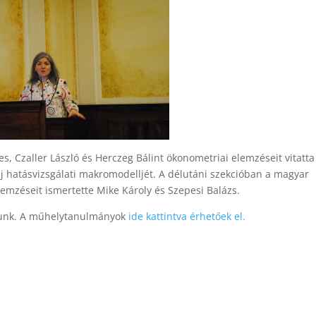
s, Czaller László és Herczeg Bálint ökonometriai elemzéseit vitatt
j hatásvizsgálati makromodelljét. A délutáni szekcióban a magyar
mzéseit ismertette Mike Károly és Szepesi Balázs.
olunk. A műhelytanulmányok
ide kattintva érhetőek el.