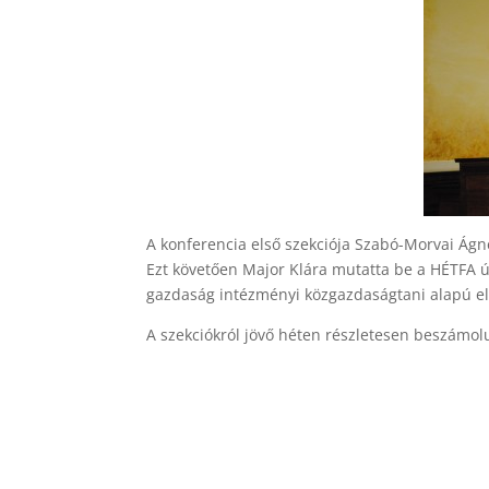
A konferencia első szekciója Szabó-Morvai Ágne
Ezt követően Major Klára mutatta be a HÉTFA ú
gazdaság intézményi közgazdaságtani alapú ele
A szekciókról jövő héten részletesen beszám