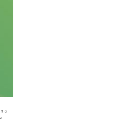
án a
ai
.