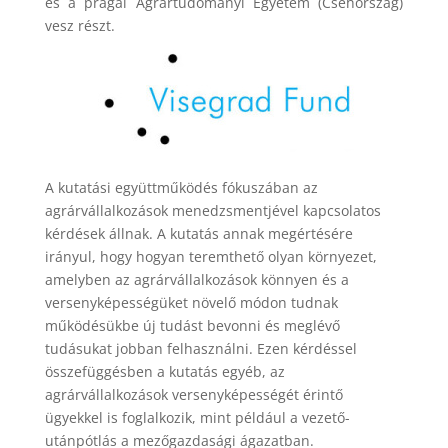
és a prágai Agrártudományi Egyetem (Csehország)
vesz részt.
A kutatási együttműködés fókuszában az
agrárvállalkozások menedzsmentjével kapcsolatos
kérdések állnak. A kutatás annak megértésére
irányul, hogy hogyan teremthető olyan környezet,
amelyben az agrárvállalkozások könnyen és a
versenyképességüket növelő módon tudnak
működésükbe új tudást bevonni és meglévő
tudásukat jobban felhasználni. Ezen kérdéssel
összefüggésben a kutatás egyéb, az
agrárvállalkozások versenyképességét érintő
ügyekkel is foglalkozik, mint például a vezető-
utánpótlás a mezőgazdasági ágazatban.