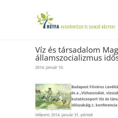
Víz és társadalom Mag
államszocializmus idő
2014. január 10.
Budapest Főváros Levéltár
és a „Vízhasználat, vízs
kutatócsoport Víz és tár
időszakáig c. konferencia
Időpont: 2014. január 31. péntek