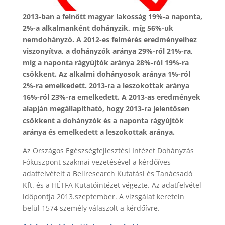
2013-ban a felnőtt magyar lakosság 19%-a naponta,
2%-a alkalmanként dohányzik, míg 56%-uk
nemdohányzó. A 2012-es felmérés eredményeihez
viszonyítva, a dohányzók aránya 29%-ról 21%-ra,
míg a naponta rágyújtók aránya 28%-ról 19%-ra
csökkent. Az alkalmi dohányosok aránya 1%-ról
2%-ra emelkedett. 2013-ra a leszokottak aránya
16%-ról 23%-ra emelkedett. A 2013-as eredmények
alapján megállapítható, hogy 2013-ra jelentősen
csökkent a dohányzók és a naponta rágyújtók
aránya és emelkedett a leszokottak aránya.
Az Országos Egészségfejlesztési Intézet Dohányzás
Fókuszpont szakmai vezetésével a kérdőíves
adatfelvételt a Bellresearch Kutatási és Tanácsadó
Kft. és a HÉTFA Kutatóintézet végezte. Az adatfelvétel
időpontja 2013.szeptember. A vizsgálat keretein
belül 1574 személy válaszolt a kérdőívre.