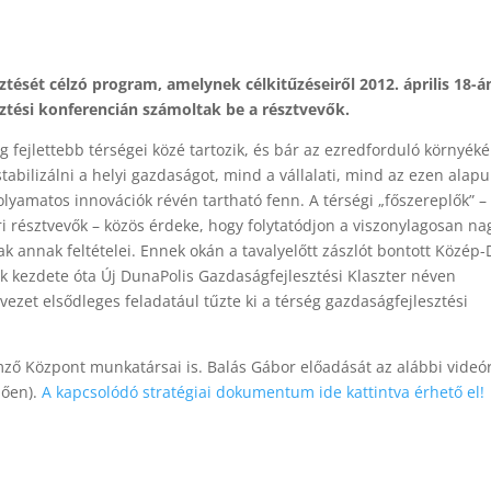
tését célzó program, amelynek célkitűzéseiről 2012. április 18-á
ztési konferencián számoltak be a résztvevők.
g fejlettebb térségei közé tartozik, és bár az ezredforduló környék
stabilizálni a helyi gazdaságot, mind a vállalati, mind az ezen alapu
lyamatos innovációk révén tartható fenn. A térségi „főszereplők” –
ri résztvevők – közös érdeke, hogy folytatódjon a viszonylagosan na
k annak feltételei. Ennek okán a tavalyelőtt zászlót bontott Közép
ek kezdete óta Új DunaPolis Gazdaságfejlesztési Klaszter néven
vezet elsődleges feladatául tűzte ki a térség gazdaságfejlesztési
ő Központ munkatársai is. Balás Gábor előadását az alábbi videó
dően).
A kapcsolódó stratégiai dokumentum ide kattintva érhető el!