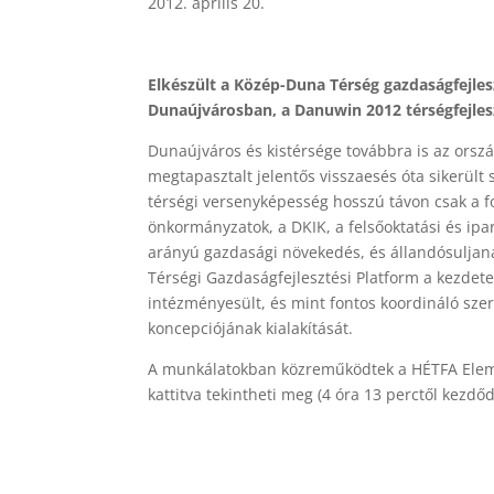
2012. április 20.
Elkészült a Közép-Duna Térség gazdaságfejlesz
Dunaújvárosban, a Danuwin 2012 térségfejles
Dunaújváros és kistérsége továbbra is az orszá
megtapasztalt jelentős visszaesés óta sikerült 
térségi versenyképesség hosszú távon csak a fo
önkormányzatok, a DKIK, a felsőoktatási és ipa
arányú gazdasági növekedés, és állandósuljana
Térségi Gazdaságfejlesztési Platform a kezdet
intézményesült, és mint fontos koordináló szer
koncepciójának kialakítását.
A munkálatokban közreműködtek a HÉTFA Elemz
kattitva tekintheti meg (4 óra 13 perctől kezdő